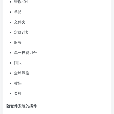
错误404
单帖
文件夹
定价计划
服务
单一投资组合
团队
全球风格
标头
页脚
随套件安装的插件