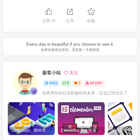
点赞
10
分享
收藏
Every day is beautiful if you choose to see it.
如果你愿意去发现，其实每一天都很美
极客小站
关注
4562
3
2
48.6W+
别再用你的过去欺骗你的未来，过去已经过去了
.co与.com：两种常用域名后缀名完全指南
Elementor Pro 完美汉化中文版（含全套模板）|可视化编辑页面自定义设计WordPress插件