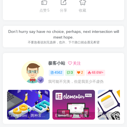
点赞
5
分享
收藏
Don’t hurry say have no choice, perhaps, next intersection will
meet hope.
不要急着说别无选择，也许、下个路口就会遇见希望
极客小站
关注
4562
3
2
48.6W+
我可能不完美，但是我至少不虚伪
.co与.com：两种常用域名后缀名完全指南
Elementor Pro 完美汉化中文版（含全套模板）|可视化编辑页面自定义设计WordPress插件