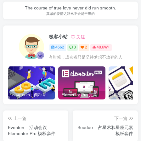
The course of true love never did run smooth.
真诚的爱情之路永不会是平坦的
极客小站
关注
4562
3
2
48.6W+
有时候，成功者只是坚持梦想不放弃的人
.co与.com：两种常用域名后缀名完全指南
Elementor Pro 完美汉化中文版（含全套模板）|可视化编辑页面自定义设计WordPress插件
上一篇
下一篇
Eventen – 活动会议
Boodoo – 占星术和星座元素
Elementor Pro 模板套件
模板套件