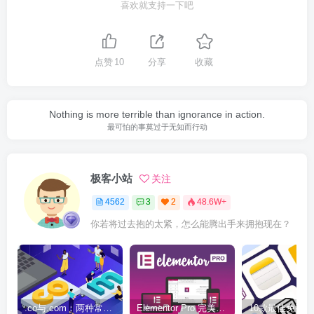
喜欢就支持一下吧
点赞
10
分享
收藏
Nothing is more terrible than ignorance in action.
最可怕的事莫过于无知而行动
极客小站
关注
4562
3
2
48.6W+
你若将过去抱的太紧，怎么能腾出手来拥抱现在？
.co与.com：两种常用域名后缀名完全指南
Elementor Pro 完美汉化中文版（含全套模板）|可视化编辑页面自定义设计WordPress插件