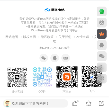
我们提供WordPress网站模板的汉化与定制服务，并分
享建站教程，旨在为站长和企业提供一站式的互联网
+建站解决方案。我们致力于构建一个卓越的
WordPress建站资源共享与学习平台
网站地图
版权声明
隐私政策
关于我们
友情申请
文章归
档
粤ICP备2024343836号
飞书
淘宝店
QQ群
微信客服
13
欢迎您留下宝贵的见解！