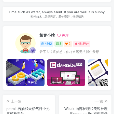
Time such as water, always silent. If you are well, it is sunny.
时光如水，总是无言。若你安好，便是晴天
极客小站
关注
4562
3
2
48.8W+
若不去追逐梦想，你将永远无法抓住梦想
.co与.com：两种常用域名后缀名完全指南
Elementor Pro 完美汉化中文版（含全套模板）|可视化编辑页面自定义设计WordPress插件
上一篇
下一篇
petrol–石油和天然气行业元
Widak-面部护理和美容护理
素模板套件
Elementor Pro模板套件