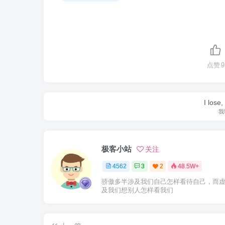
点赞
9
I lose,
我
极客小站
关注
4562
3
2
48.5W+
骄傲多半涉及我们自己怎样看待自己，而
及我们想别人怎样看我们