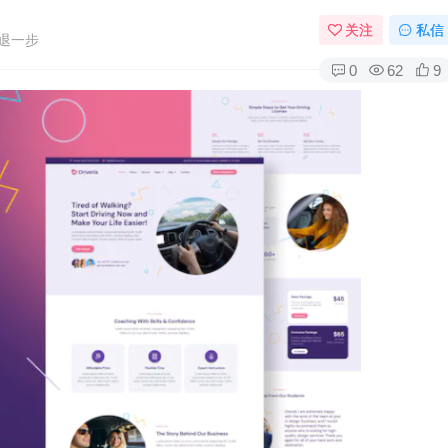
关注
私信
退一步
0
62
9