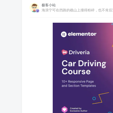
极客小站
海浪宁可在挡路的礁山上撞得粉碎，也不肯后