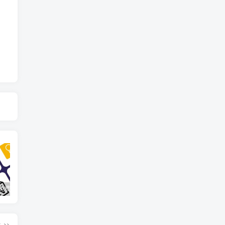
10款最佳免费备忘录工具
WordPress主题/插件及汉化文件安装详细图文教程
如何使用卡密为您的账户充值金额