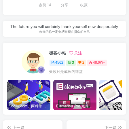
点赞
14
分享
收藏
The future you will certainly thank yourself now desperately.
未来的你一定会感谢现在拼命的自己
极客小站
关注
4562
3
2
48.6W+
失败只是成长的课堂
.co与.com：两种常用域名后缀名完全指南
Elementor Pro 完美汉化中文版（含全套模板）|可视化编辑页面自定义设计WordPress插件
上一篇
下一篇