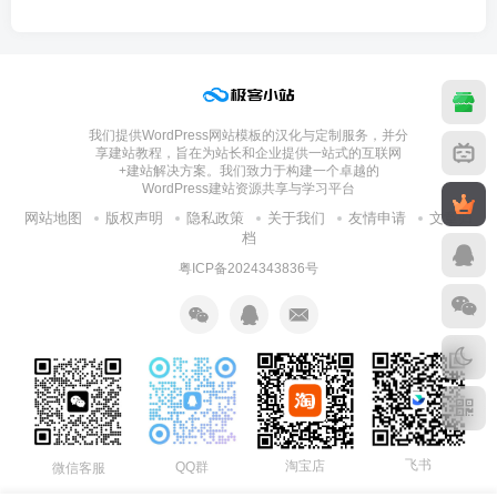
我们提供WordPress网站模板的汉化与定制服务，并分
享建站教程，旨在为站长和企业提供一站式的互联网
+建站解决方案。我们致力于构建一个卓越的
WordPress建站资源共享与学习平台
网站地图
版权声明
隐私政策
关于我们
友情申请
文章归
档
粤ICP备2024343836号
飞书
淘宝店
QQ群
微信客服