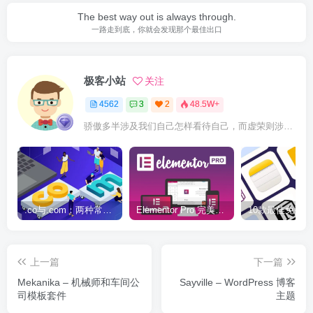
The best way out is always through.
一路走到底，你就会发现那个最佳出口
极客小站
关注
4562
3
2
48.5W+
骄傲多半涉及我们自己怎样看待自己，而虚荣则涉及我们想别人怎样看我们
.co与.com：两种常用域名后缀名完全指南
Elementor Pro 完美汉化中文版（含全套模板）|可视化编辑页面自定义设计WordPress插件
上一篇
下一篇
Mekanika – 机械师和车间公
Sayville – WordPress 博客
司模板套件
主题